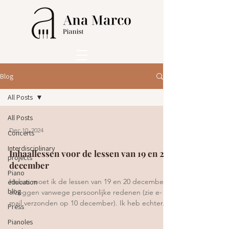
Blog
All Posts
All Posts
Dec 10, 2024
Concerts
Interdisciplinary
Inhaallessen voor de lessen van 19 en 20
projects
december
Piano
Helaas moet ik de lessen van 19 en 20 december
education
blog
afzeggen vanwege persoonlijke redenen (zie e-
mail verzonden op 10 december). Ik heb echter...
Press
Pianoles