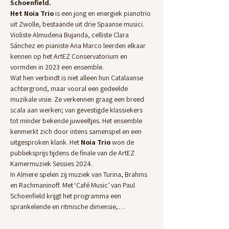
Schoenfield.
Het Noia Trio
 is een jong en energiek pianotrio 
uit Zwolle, bestaande uit drie Spaanse musici. 
Violiste Almudena Bujanda, celliste Clara 
Sánchez en pianiste Ana Marco leerden elkaar 
kennen op het ArtEZ Conservatorium en 
vormden in 2023 een ensemble. 
Wat hen verbindt is niet alleen hun Catalaanse 
achtergrond, maar vooral een gedeelde 
muzikale visie. Ze verkennen graag een breed 
scala aan werken; van gevestigde klassiekers 
tot minder bekende juweeltjes. Het ensemble 
kenmerkt zich door intens samenspel en een 
uitgesproken klank. Het 
Noia Trio
 won de 
publieksprijs tijdens de finale van de ArtEZ 
Kamermuziek Sessies 2024.  
In Almere spelen zij muziek van Turina, Brahms 
en Rachmaninoff. Met ‘Café Music’ van Paul 
Schoenfield krijgt het programma een 
sprankelende en ritmische dimensie,…