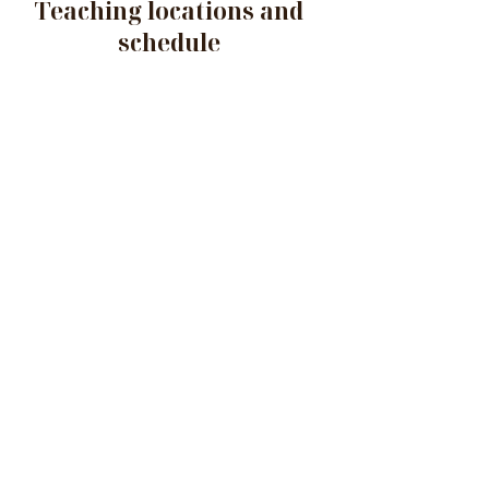
Teaching locations and
schedule
Zwolle
Domusica (Radewijnsstraat 10, 8022 BG
Zwolle)
Mondays and Thursdays
Lelystad
De Kubus (Agorabaan 3,8224 JS Lelystad)
Tuesdays, Wednesdays and Fridays
Any question? Send me a
message:
Name
Email