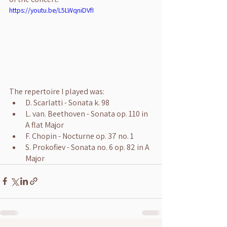
https://youtu.be/L5LWqniDVfI
The repertoire I played was:
D. Scarlatti - Sonata k. 98
L. van. Beethoven - Sonata op. 110 in 
A flat Major
F. Chopin - Nocturne op. 37 no. 1
S. Prokofiev - Sonata no. 6 op. 82 in A 
Major