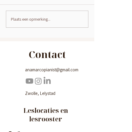
Plaats een opmerking...
Hoe kan je een kind
Pianoles voo
ondersteunen bij het
2024-2025
leren pianospelen?
Contact
anamarcopianist@gmail.com
Zwolle, Lelystad
Leslocaties en
lesrooster