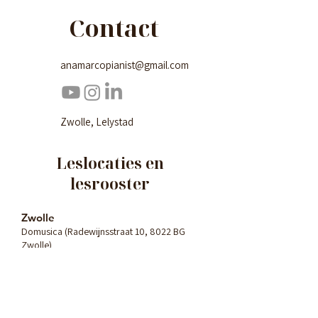
Contact
anamarcopianist@gmail.com
Zwolle, Lelystad
Leslocaties en
lesrooster
Zwolle
Domusica (Radewijnsstraat 10, 8022 BG
Zwolle)
Maandag en donderdag
Lelystad
De Kubus (Agorabaan 3, 8224 JS Lelystad)
Dinsdag, woensdag en vrijdag