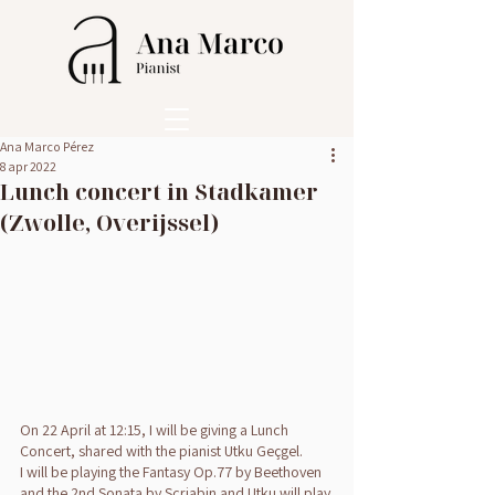
Ana Marco Pérez
8 apr 2022
Lunch concert in Stadkamer
(Zwolle, Overijssel)
On 22 April at 12:15, I will be giving a Lunch 
Concert, shared with the pianist Utku Geçgel.
I will be playing the Fantasy Op.77 by Beethoven 
and the 2nd Sonata by Scriabin and Utku will play 